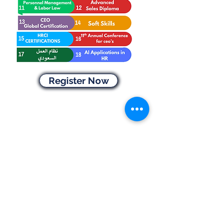
Register Now
info@egycham.com
Cairo Office
Mobile
:
01023336885
-
01023336881
Address:
HQ: Kernel Business Hub
قطعة ٥٩ القطاع الاول مركز مدينة
القاهرة الجديدة مجمع البنوك, Cairo